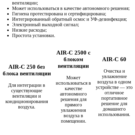
вентиляции;
Может использоваться в качестве автономного решения;
Гигиена протестирована и сертифицирована;
Интегрированный обратный осмос и УФ-дезинфекция;
Электронный выходной сигнал;
Низкие расходы;
Простота установки.
AIR-C 2500 с
блоком
AIR-С 60
вентиляции
AIR-С 250 без
Очистка и
блока вентиляции
увлажнение
Может
воздуха в одном
использоваться в
Для интеграции в
устройстве — это
качестве
существующие
отличное
автономного
вентиляции и
портативное
решения для
кондиционирования
решение для
прямого
воздуха.
домашнего
увлажнения
использования.
воздуха в
помещении.